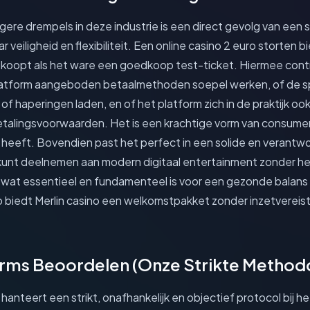
agere drempels in deze industrie is een direct gevolg van een 
eiligheid en flexibiliteit. Een online casino 2 euro storten b
u koopt als het ware een goedkoop test-ticket. Hiermee cont
 platform aangeboden betaalmethoden soepel werken, of de sp
 of haperingen laden, en of het platform zich in de praktijk o
tbetalingsvoorwaarden. Het is een krachtige vorm van consum
nd heeft. Bovendien past het perfect in een solide en verantw
kunt deelnemen aan modern digitaal entertainment zonder het
 wat essentieel en fundamenteel is voor een gezonde balans 
Zo biedt
Merlin casino
een welkomstpakket zonder inzetvereist
orms Beoordelen (Onze Strikte Method
hanteert een strikt, onafhankelijk en objectief protocol bij 