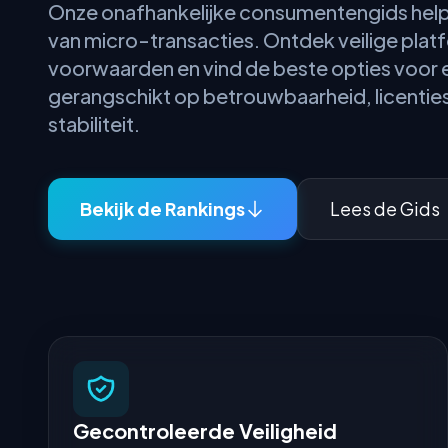
Onze onafhankelijke consumentengids help
van micro-transacties. Ontdek veilige plat
voorwaarden en vind de beste opties voor e
gerangschikt op betrouwbaarheid, licentie
stabiliteit.
Bekijk de Rankings
Lees de Gids
Gecontroleerde Veiligheid