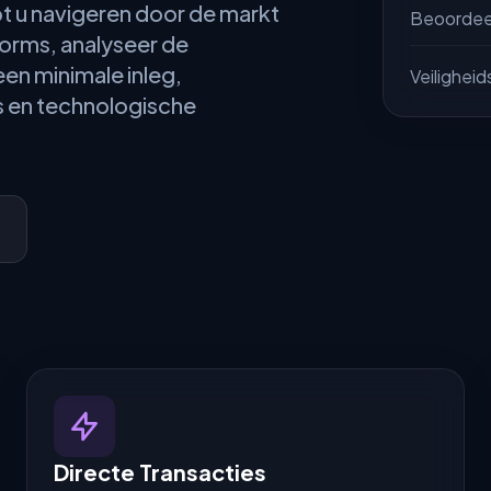
t u navigeren door de markt
Beoordee
forms, analyseer de
en minimale inleg,
Veilighei
s en technologische
Directe Transacties