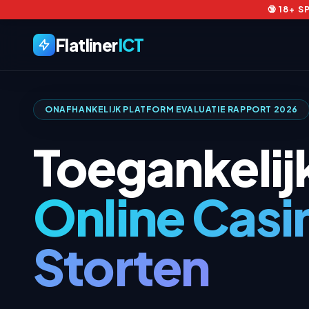
🔞 18+ 
Flatliner
ICT
ONAFHANKELIJK PLATFORM EVALUATIE RAPPORT 2026
Toegankelij
Online Casi
Storten