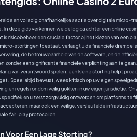
ngids: Online Casino 2 Eur
reide en volledig onafhankelijke sectie over digitale micro-t
. In deze gids verkennen we de logica achter een online casin
s risicobeheer een cruciale factor bij het kiezen van een pl
micro-stortingen toestaat, verlaagt u de financiële drempel aanz
ervaring, de betrouwbaarheid van de software, en de efficië
en zonder een significante financiële verplichting aan te gaa
lang van verantwoord spelen; een kleine storting helpt proac
get. Speel altijd bewust, wees kritisch op uw eigen speelge
ng en regels rondom veilig gokken in uw eigen jurisdictie. O
is specifiek en uiterst zorgvuldig ontworpen om platforms te fil
accepteren, maar ook een veilige, versleutelde infrastructuur 
ale fair-play protocollen.
 Voor Een Lage Storting?