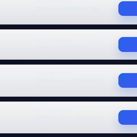
WELCOME BONUS
200% tot 3.500 EUR + 500
gratis spins
WELCOME BONUS
200% tot 20.00 SOL
WELCOME BONUS
100% Bonus tot 10 XMR + 50
gratis spins
WELCOME BONUS
100% tot 250€ + 100 Gratis
Spins