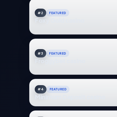
#2
FEATURED
Foxy Gold casino
#3
FEATURED
Froggybet casino
#4
FEATURED
Minimum Deposit casino