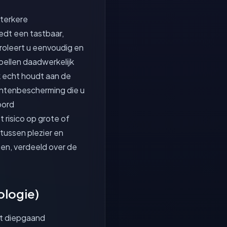
sterkere
iedt een tastbaar,
roleert u eenvoudig en
ellen daadwerkelijk
ok echt houdt aan de
entenbescherming die u
oord
 risico op grote of
tussen plezier en
en, verdeeld over de
ologie)
het diepgaand